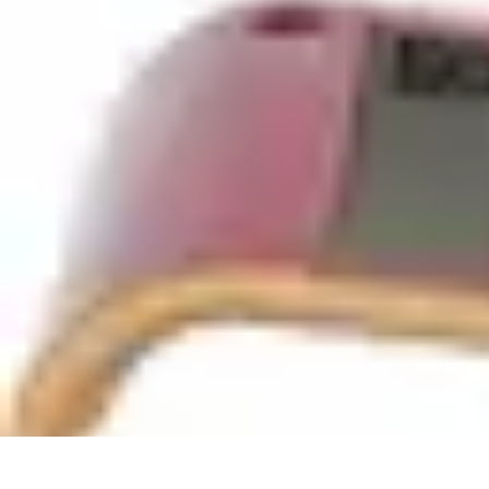
Top Étude Financière
Outils
Sécurité
Investissement
Économie
Comptabilité et Finances
Top Étude Financière