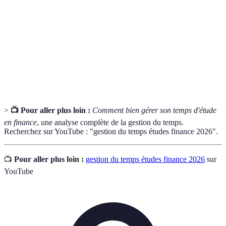
financière
projet par l’examen des états financiers.
Emploi
Planification des horaires d'études et des activités
du temps
scolaires.
Objectifs
Cadre pour définir des objectifs efficaces et
SMART
réalisables.
>
📺 Pour aller plus loin :
Comment bien gérer son temps d'étude
en finance
, une analyse complète de la gestion du temps.
Recherchez sur YouTube : "gestion du temps études finance 2026".
📺
Pour aller plus loin :
gestion du temps études finance 2026
sur
YouTube