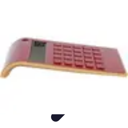
Top Étude Financière
Outils
Sécurité
Investissement
Économie
Comptabilité et Finances
Top Étude Financière