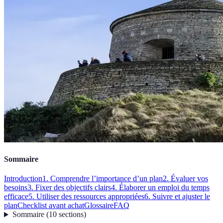
Sommaire
Introduction
1. Comprendre l’importance d’un plan
2. Évaluer vos
besoins
3. Fixer des objectifs clairs
4. Élaborer un emploi du temps
efficace
5. Utiliser des ressources appropriées
6. Suivre et ajuster le
plan
Checklist avant achat
Glossaire
FAQ
Sommaire
(
10
sections
)