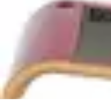
Top Étude Financière
Outils
Sécurité
Investissement
Économie
Comptabilité et Finances
Top Étude Financière