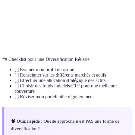
Critères Environnementaux, Sociaux et de
ESG
Gouvernance utilisés dans les investissements
durables.
Fonds négociés en bourse permettant d'acheter
ETF
un panier d'actions ou d'obligations.
## Checklist pour une Diversification Réussie
[ ] Évaluer mon profil de risque
[ ] Renseigner sur les différents marchés et actifs
[ ] Effectuer une allocation stratégique des actifs
[ ] Choisir des fonds indiciels/ETF pour une meilleure
couverture
[ ] Réviser mon portefeuille régulièrement
🧠 Quiz rapide :
Quelle approche n'est PAS une forme de
diversification?