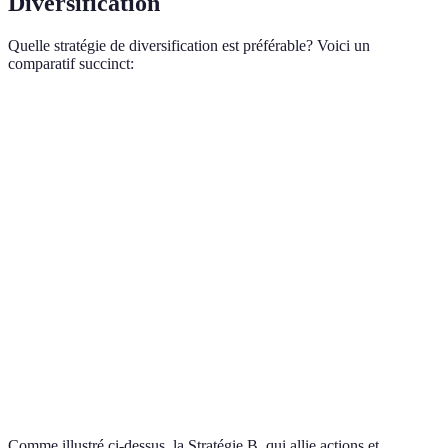
Diversification
Quelle stratégie de diversification est préférable? Voici un
comparatif succinct:
Critère
Stratégie A - Actions
Stratégie B - Mixte
Risque
Élevé
Modéré
Potentiel de
Très élevé
Élevé
Rendement
Diversification
Limitée
Étendue
Géographique
Accessibilité
Facile
Facile
Comme illustré ci-dessus, la Stratégie B, qui allie actions et