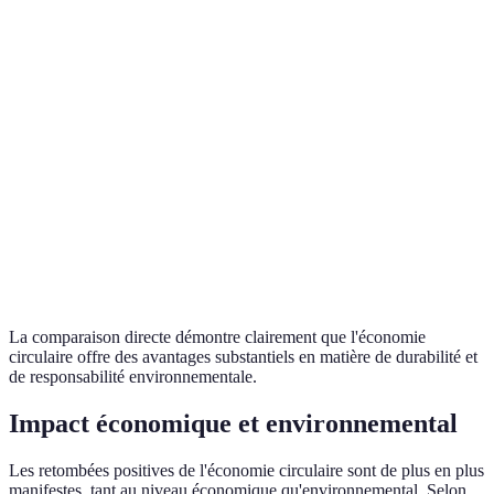
ressources
réutilisation
Gaspillage
Minimal
Substantiel
Impact
Réduit
Élevé
environnemental
Innovation
Forte incitation
Limité
La comparaison directe démontre clairement que l'économie
circulaire offre des avantages substantiels en matière de durabilité et
de responsabilité environnementale.
Impact économique et environnemental
Les retombées positives de l'économie circulaire sont de plus en plus
manifestes, tant au niveau économique qu'environnemental. Selon