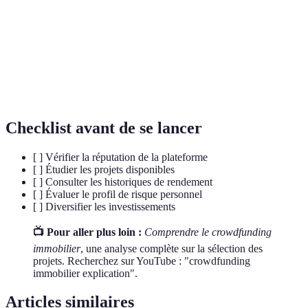
Plateforme
rencontrent pour le financement de projets.
Ticket
Montant minimum requis pour participer à un
d'entrée
investissement.
Rendement
Retour sur investissement espéré ou réalisé.
Checklist avant de se lancer
[ ] Vérifier la réputation de la plateforme
[ ] Étudier les projets disponibles
[ ] Consulter les historiques de rendement
[ ] Évaluer le profil de risque personnel
[ ] Diversifier les investissements
📺 Pour aller plus loin :
Comprendre le crowdfunding
immobilier
, une analyse complète sur la sélection des
projets. Recherchez sur YouTube : "crowdfunding
immobilier explication".
Articles similaires