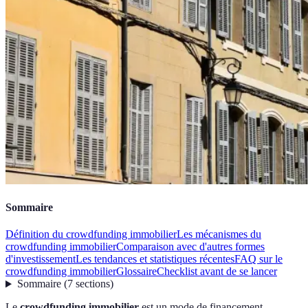
Sommaire
Définition du crowdfunding immobilier
Les mécanismes du
crowdfunding immobilier
Comparaison avec d'autres formes
d'investissement
Les tendances et statistiques récentes
FAQ sur le
crowdfunding immobilier
Glossaire
Checklist avant de se lancer
Sommaire
(
7
sections
)
Le
crowdfunding immobilier
est un mode de financement