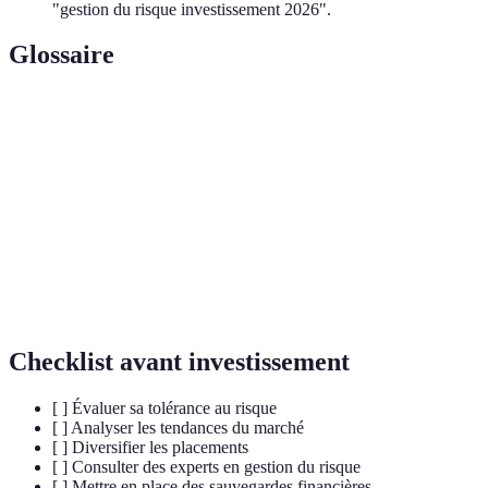
"gestion du risque investissement 2026".
Glossaire
Terme
Définition
Répartition d'un investissement sur plusieurs
Diversification
actifs
Couverture
Stratégie pour compenser les risques potentiels
Volatilité
Indicateur de la variation du prix d'un actif
Checklist avant investissement
[ ] Évaluer sa tolérance au risque
[ ] Analyser les tendances du marché
[ ] Diversifier les placements
[ ] Consulter des experts en gestion du risque
[ ] Mettre en place des sauvegardes financières