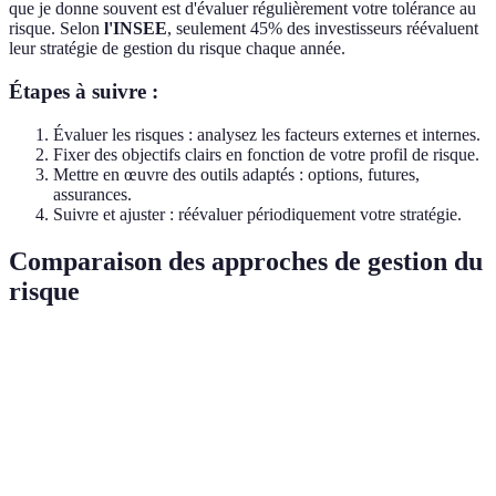
que je donne souvent est d'évaluer régulièrement votre tolérance au
risque. Selon
l'INSEE
, seulement 45% des investisseurs réévaluent
leur stratégie de gestion du risque chaque année.
Étapes à suivre :
Évaluer les risques : analysez les facteurs externes et internes.
Fixer des objectifs clairs en fonction de votre profil de risque.
Mettre en œuvre des outils adaptés : options, futures,
assurances.
Suivre et ajuster : réévaluer périodiquement votre stratégie.
Comparaison des approches de gestion du
risque
Critère
Méthode A
Méthode B
Méthode C
V
Actions
Fonds
M
Diversification
Obligations
multiples
indexés
ef
M