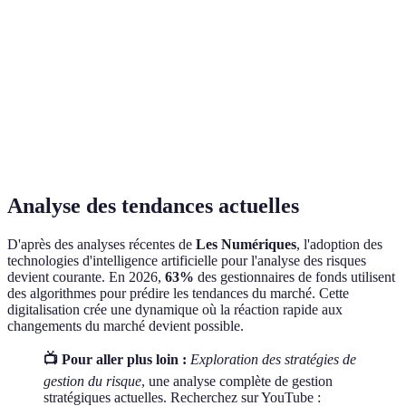
Coûts
Modérés
Faibles
Élevés
pl
a
M
Complexité
Moyenne
Basse
Haute
ac
M
Performance
Variable
Stable
Élevée
p
Analyse des tendances actuelles
D'après des analyses récentes de
Les Numériques
, l'adoption des
technologies d'intelligence artificielle pour l'analyse des risques
devient courante. En 2026,
63%
des gestionnaires de fonds utilisent
des algorithmes pour prédire les tendances du marché. Cette
digitalisation crée une dynamique où la réaction rapide aux
changements du marché devient possible.
📺 Pour aller plus loin :
Exploration des stratégies de
gestion du risque
, une analyse complète de gestion
stratégiques actuelles. Recherchez sur YouTube :