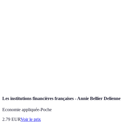
Terme
Définition
Technologie de stockage et de transmission
Blockchain
d'informations, transparente et sécurisée, sans
organe de contrôle central.
Données accessibles librement par tous,
Open data
favorisées par la volonté des gouvernements et
des entreprises d'accroître la transparence.
Stratégies d'investissement tenant compte des
Investissements
critères environnementaux, sociaux et de
responsables
gouvernance (ESG).
Les institutions financières françaises - Annie Bellier Delienne
Economie appliquée-Poche
2.79
EUR
Voir le prix