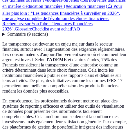
des données ouvertes {#donnees-ouvertes}
Les nouvelles tendances
en matière d'éducation financière {#education-financiere}
📺 Pour
aller plus loin : *Les tendances financières à surveiller en 2026*,
une analyse complète de l'évolution des études financières.
Recherchez sur YouTube : "tendances financières
2026".
Glossaire
Checklist avant achat
FAQ
Sommaire
(
9
sections
)
La transparence est devenue un enjeu majeur dans le secteur
financier, surtout avec l'augmentation des exigences réglementaires.
Les consommateurs d'aujourd'hui veulent savoir où et comment leur
argent est investi. Selon
l'ADEME
et d'autres études, 75% des
Français considèrent la transparence d'une entreprise comme un
critère déterminant dans leurs choix financiers. Cela incite les
institutions financières à publier des rapports clairs et détaillés sur
leurs activités. De plus, des initiatives comme les normes IFRS 17
permettent une meilleure compréhension des produits financiers,
rendant les données plus accessibles.
En conséquence, les professionnels doivent mettre en place des
systèmes de reporting efficaces et utiliser des outils de visualisation
de données pour présenter des informations facilement
compréhensibles. Cela améliore non seulement la confiance des
investisseurs mais également leur satisfaction générale. Par exemple,
des plateformes de gestion de portefeuille intégrant des indicateurs