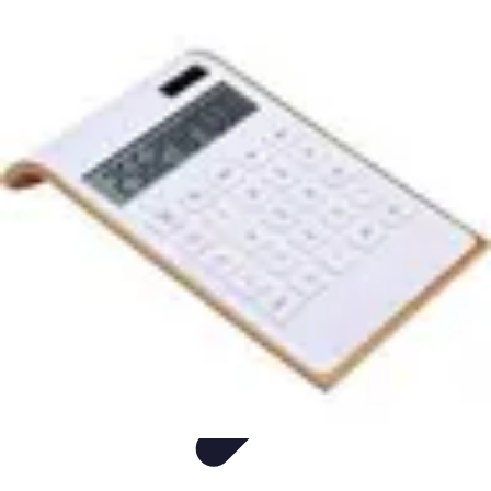
Top Étude Financière
Outils
Sécurité
Investissement
Économie
Comptabilité et Finances
Top Étude Financière