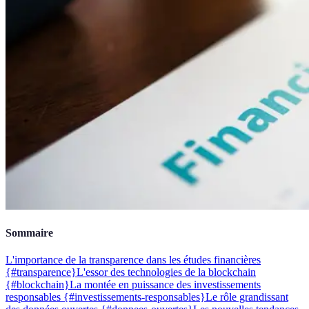
Sommaire
L'importance de la transparence dans les études financières
{#transparence}
L'essor des technologies de la blockchain
{#blockchain}
La montée en puissance des investissements
responsables {#investissements-responsables}
Le rôle grandissant