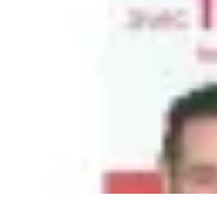
Top Étude Financière
Outils
Sécurité
Investissement
Économie
Comptabilité et Finances
Top Étude Financière