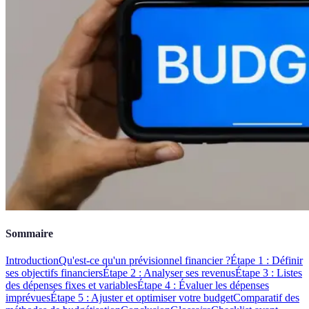
Sommaire
Introduction
Qu'est-ce qu'un prévisionnel financier ?
Étape 1 : Définir
ses objectifs financiers
Étape 2 : Analyser ses revenus
Étape 3 : Listes
des dépenses fixes et variables
Étape 4 : Évaluer les dépenses
imprévues
Étape 5 : Ajuster et optimiser votre budget
Comparatif des