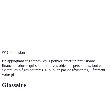
Critère
Méthode A
Méthode B
Méthode C
Verdic
Flexibilité
Haute
Moyenne
Basse
A
Précision
Moyenne
Haute
Moyenne
B
Facilité
Facile
Moyenne
Difficile
A
## Conclusion
En appliquant ces étapes, vous pouvez créer un prévisionnel
financier robuste qui soutiendra vos objectifs personnels, tout en
évitant les pièges courants. N'oubliez pas de réviser régulièrement
votre plan.
Glossaire
Terme
Définition