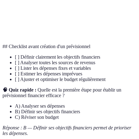
Revenus passifs
Revenus obtenus sans effort continu
Dépenses fixes
Charges régulières incontournables
Marge de sécurité
Fonds réservés aux imprévus
## Checklist avant création d'un prévisionnel
[ ] Définir clairement les objectifs financiers
[ ] Analyser toutes les sources de revenus
[ ] Lister les dépenses fixes et variables
[ ] Estimer les dépenses imprévues
[ ] Ajuster et optimiser le budget régulièrement
🧠 Quiz rapide :
Quelle est la première étape pour établir un
prévisionnel financier efficace ?
A) Analyser ses dépenses
B) Définir ses objectifs financiers
C) Réviser son budget
Réponse : B — Définir ses objectifs financiers permet de prioriser
les dépenses.