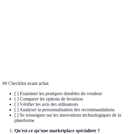
Terme
Définition
Plateformes en ligne permettant la vente de
Marketplaces
produits par des tiers
Personnalisation
Utilisation de l'intelligence artificielle pour
IA
adapter l'expérience utilisateur
Environnement virtuel partagé accessible via
Métavers
Internet
## Checklist avant achat
[ ] Examiner les pratiques durables du vendeur
[ ] Comparer les options de livraison
[ ] Vérifier les avis des utilisateurs
[ ] Analyser la personnalisation des recommandations
[ ] Se renseigner sur les innovations technologiques de la
plateforme
Qu'est-ce qu'une marketplace spécialisée ?