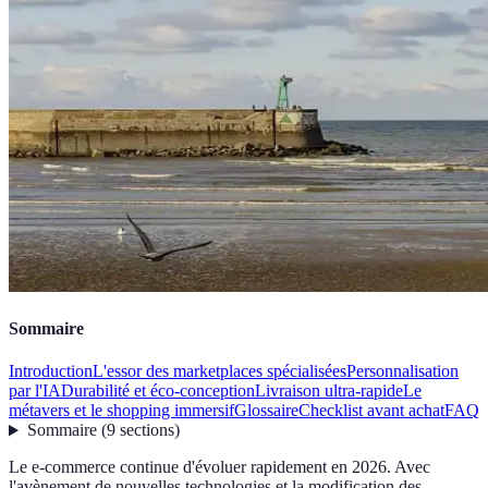
Sommaire
Introduction
L'essor des marketplaces spécialisées
Personnalisation
par l'IA
Durabilité et éco-conception
Livraison ultra-rapide
Le
métavers et le shopping immersif
Glossaire
Checklist avant achat
FAQ
Sommaire
(
9
sections
)
Le e-commerce continue d'évoluer rapidement en 2026. Avec
l'avènement de nouvelles technologies et la modification des