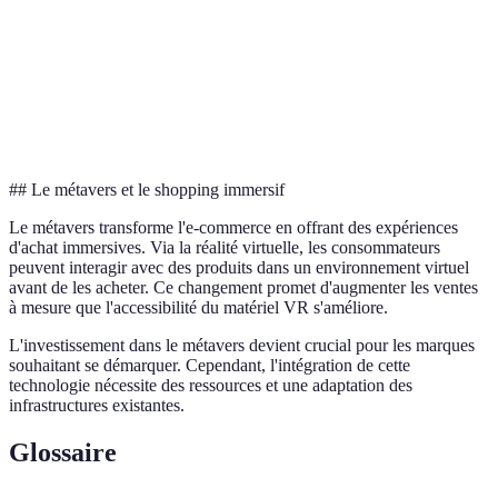
Vitesse
1 heure
2 heures
1 jour
Option A
Option
Coût
Élevé
Moyen
Bas
C
Zone
Urbain
Suburbain
Rural
Option B
## Le métavers et le shopping immersif
Le métavers transforme l'e-commerce en offrant des expériences
d'achat immersives. Via la réalité virtuelle, les consommateurs
peuvent interagir avec des produits dans un environnement virtuel
avant de les acheter. Ce changement promet d'augmenter les ventes
à mesure que l'accessibilité du matériel VR s'améliore.
L'investissement dans le métavers devient crucial pour les marques
souhaitant se démarquer. Cependant, l'intégration de cette
technologie nécessite des ressources et une adaptation des
infrastructures existantes.
Glossaire