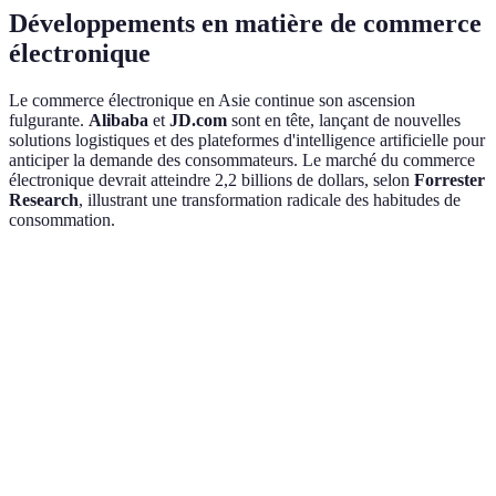
Développements en matière de commerce
électronique
Le commerce électronique en Asie continue son ascension
fulgurante.
Alibaba
et
JD.com
sont en tête, lançant de nouvelles
solutions logistiques et des plateformes d'intelligence artificielle pour
anticiper la demande des consommateurs. Le marché du commerce
électronique devrait atteindre 2,2 billions de dollars, selon
Forrester
Research
, illustrant une transformation radicale des habitudes de
consommation.
Critère
Option A
Option B
Option C
Verdict
Option
Prix
$$
$$$
$$$$
A
Option
Vitesse
Rapide
Moyen
Lent
B
Option
Fiabilité
Haute
Moyenne
Basse