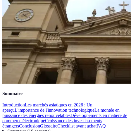
Sommaire
Introduction
Les marchés asiatiques en 2026 : Un
aperçu
L'importance de l'innovation technologique
La montée en
puissance des énergies renouvelables
Développements en matière de
commerce électronique
Croissance des investissements
étrangers
Conclusion
Glossaire
Checklist avant achat
FAQ