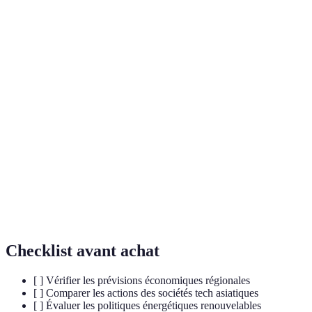
Terme
Définition
La cinquième génération de technologie pour les
5G
réseaux cellulaires, offrant une vitesse optimisée et
une connectivité haute performance.
Technologie de stockage et de transmission
Blockchain
d'informations transparente, sécurisée et
fonctionnant sans organe central de contrôle.
État économique d'un pays en cours de croissance et
Marché
d'industrialisation rapide, présentant un potentiel de
Émergent
développement élevé.
Checklist avant achat
[ ] Vérifier les prévisions économiques régionales
[ ] Comparer les actions des sociétés tech asiatiques
[ ] Évaluer les politiques énergétiques renouvelables